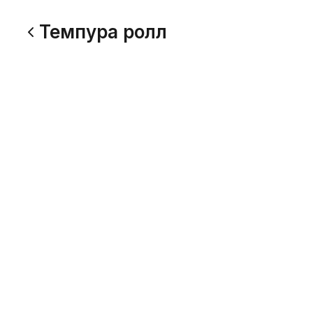
Темпура ролл
Цезарь ролл
Дары м
320 г
300 г
Цыпленок, сырная тортилья,
Тигровая 
сливочный сыр, помидор, салат
сливочный
айсберг, соус цезарь, соус спайси
соус
549
689
Темпура с лососем
Минами
270 г
170 г
Лосось, сливочный сыр, огурец, кляр.
Лосось, у
огурец, кл