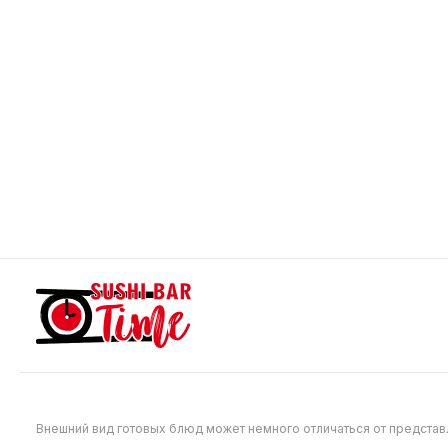
649
699
Дубай темпура
Темпура
340 г
265 г
Тигровая креветка в кляре, снежный
Угорь, сл
краб, сливочный сыр, огурец, замес
унаги, кун
Дубай, кляр.
749
599
Внешний вид готовых блюд может немного отличаться от предста