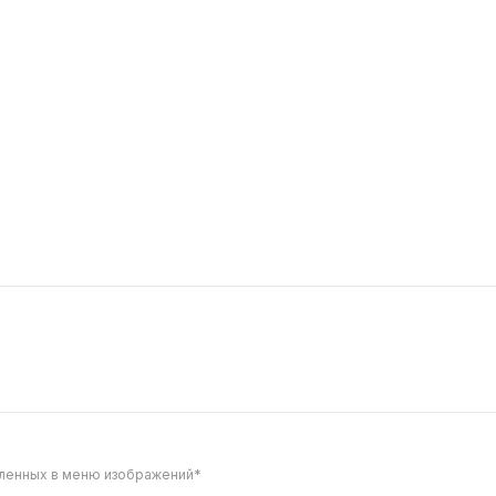
659
 с угрем
ивочный сыр, огурец, соус
жут, кляр.
вленных в меню изображений*