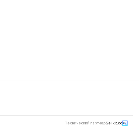
699
Технический партнер
Sellkit.cc