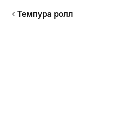
Темпура ролл
Цезарь ролл
Дары м
320 г
300 г
Цыпленок, сырная тортилья,
Тигровая 
сливочный сыр, помидор, салат
сливочный
айсберг, соус цезарь, соус спайси
соус
549
689
Темпура с лососем
Минами
270 г
170 г
Лосось, сливочный сыр, огурец, кляр.
Лосось, у
огурец, кл