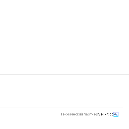
699
Технический партнер
Sellkit.cc