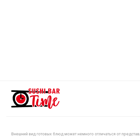
649
699
Дубай темпура
Темпура
340 г
265 г
Тигровая креветка в кляре, снежный
Угорь, сл
краб, сливочный сыр, огурец, замес
унаги, кун
Дубай, кляр.
749
599
Внешний вид готовых блюд может немного отличаться от предста