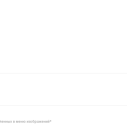
659
 с угрем
ивочный сыр, огурец, соус
жут, кляр.
вленных в меню изображений*