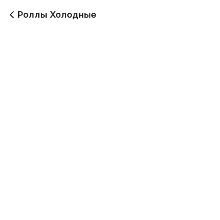
Роллы Холодные
Филадельфия
Филадельфия лайт
265 г
227 г
749
599
Филадельфия с чуккой
Калифорния
225 г
212 г
649
499
Летний
Калифорния с лососем
190 г
215 г
319
599