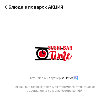
Блюда в подарок АКЦИЯ
Подарочная пицца
Подарочный сет
1 000
2 000
Технический партнер
Sellkit.cc
Внешний вид готовых блюд может немного отличаться от
представленных в меню изображений*